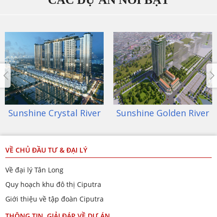
Sunshine Golden River
Sunshine City
VỀ CHỦ ĐẦU TƯ & ĐẠI LÝ
Về đại lý Tân Long
Quy hoạch khu đô thị Ciputra
Giới thiệu về tập đoàn Ciputra
THÔNG TIN, GIẢI ĐÁP VỀ DỰ ÁN