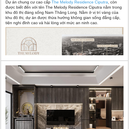
Dự án chung cư cao cấp
The Melody Residence Ciputra
, còn
được biết đến với tên The Melody Residence Ciputra nằm trong
khu đô thị đáng sống Nam Thăng Long. Nằm ở vị trí vàng của
khu đô thị, dự án được thừa hưởng không gian sống đẳng cấp,
tiện nghi đỉnh cao và hài lòng với mức an ninh cao.
The Melody Residence Ciputra gây ấn tượng với 11 block cao
40 tầng, cung cấp số lượng căn hộ khổng lồ. Lên tới 2.346 căn
hộ chung cư cao cấp nằm ở cửa ngõ Tây Bắc của Thủ đô.
Dự án nằm giữa sông Hồng và Hồ Tây lộng gió mang lại sự
thịnh vượng trong phong thủy,
The Melody Ciputra
đã gây được