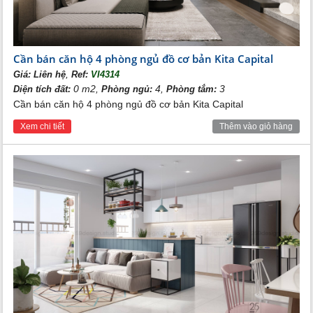
Các căn hộ chung cư cao cấp The Melody Residence Ciputra có
diện tích từ 60-160m2 với từ 2 - 4 phòng ngủ, đáp ứng được
nhu cầu đa dạng của gia chủ.
Căn hộ 4 phòng ngủ thường là sự lựa chọn của những gia đình
Cần bán căn hộ 4 phòng ngủ đồ cơ bản Kita Capital
đa thế hệ, với bố mẹ, con cái và người già cần chăm sóc.
,
Giá:
Liên hệ
Ref:
VI4314
0 m2,
4,
3
Diện tích đất:
Phòng ngủ:
Phòng tắm:
Cần bán căn hộ 4 phòng ngủ đồ cơ bản Kita Capital
Xem chi tiết
Thêm vào giỏ hàng