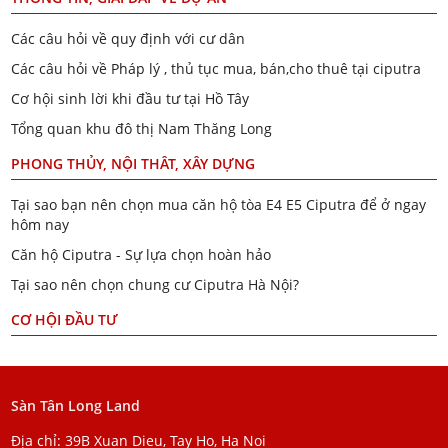
Các câu hỏi về quy định với cư dân
Các câu hỏi về Pháp lý , thủ tục mua, bán,cho thuê tại ciputra
Cơ hội sinh lời khi đầu tư tại Hồ Tây
Tổng quan khu đô thị Nam Thăng Long
PHONG THỦY, NỘI THÂT, XÂY DỰNG
Tại sao bạn nên chọn mua căn hộ tòa E4 E5 Ciputra để ở ngay
hôm nay
Căn hộ Ciputra - Sự lựa chọn hoàn hảo
Tại sao nên chọn chung cư Ciputra Hà Nội?
CƠ HỘI ĐẦU TƯ
Sàn Tân Long Land
Địa chỉ: 39B Xuan Dieu, Tay Ho, Ha Noi