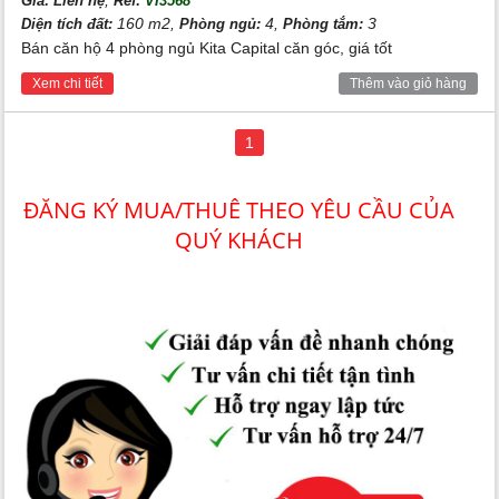
Giá:
Liên hệ
Ref:
VI3568
án. Tiện ích sân golf có thể coi là một trong những tiện ích
160 m2,
4,
3
Diện tích đất:
Phòng ngủ:
Phòng tắm:
hoành tráng nhất mà bất cứ gia chủ nào thuộc khu đô thị
Bán căn hộ 4 phòng ngủ Kita Capital căn góc, giá tốt
Ciputra đều muốn sở hữu.
Xem chi tiết
Thêm vào giỏ hàng
Xem thêm:
Bán The Melody Village Ciputra
The Melody Complex Ciputra
1
ĐĂNG KÝ MUA/THUÊ THEO YÊU CẦU CỦA
QUÝ KHÁCH