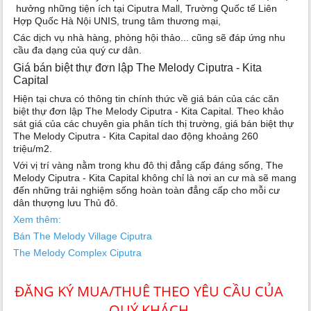
hưởng những tiện ích tại Ciputra Mall, Trường Quốc tế Liên
Hợp Quốc Hà Nội UNIS, trung tâm thương mại,
Các dịch vụ nhà hàng, phòng hội thảo... cũng sẽ đáp ứng nhu
cầu đa dạng của quý cư dân.
Giá bán biệt thự đơn lập The Melody Ciputra - Kita
Capital
Hiện tại chưa có thông tin chính thức về giá bán của các căn
biệt thự đơn lập The Melody Ciputra - Kita Capital. Theo khảo
sát giá của các chuyên gia phân tích thị trường, giá bán biệt thự
The Melody Ciputra - Kita Capital dao động khoảng 260
triệu/m2.
Với vị trí vàng nằm trong khu đô thị đẳng cấp đáng sống, The
Melody Ciputra - Kita Capital không chỉ là nơi an cư mà sẽ mang
đến những trải nghiệm sống hoàn toàn đẳng cấp cho mỗi cư
dân thượng lưu Thủ đô.
Xem thêm:
Bán The Melody Village Ciputra
The Melody Complex Ciputra
ĐĂNG KÝ MUA/THUÊ THEO YÊU CẦU CỦA
QUÝ KHÁCH