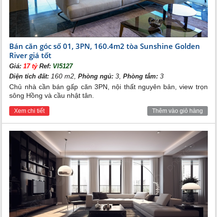
tư vấn nhanh nhất các thông tin chi tiết về
mua, bán căn hộ
chung cư 4 phòng ngủ Sunshine Golden River
.
Hotline:
0989.734.734
Email: hotline@bdstanlong.vn
bdstanlong.vn
canhociputra.com
Website:
hoặc
=> Xem thêm các sản phẩm khác tại dự án này
Bán căn góc số 01, 3PN, 160.4m2 tòa Sunshine Golden
River giá tốt
Bán căn hộ chung cư 2 phòng ngủ Sunshine Golden River
Bán căn hộ chung cư 3 phòng ngủ Sunshine Golden River
Giá:
17 tỷ
Ref:
VI5127
160 m2,
3,
3
Diện tích đất:
Phòng ngủ:
Phòng tắm:
Chủ nhà cần bán gấp căn 3PN, nội thất nguyên bản, view trọn
sông Hồng và cầu nhật tân.
Xem chi tiết
Thêm vào giỏ hàng