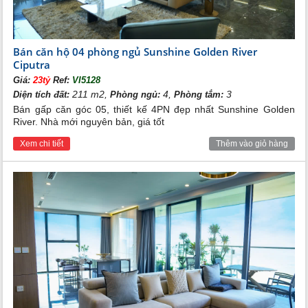
gian sân vườn riêng sang trọng đẳng cấp.
Bán căn hộ 04 phòng ngủ Sunshine Golden River
Ciputra
Giá:
23tỷ
Ref:
VI5128
211 m2,
4,
3
Diện tích đất:
Phòng ngủ:
Phòng tắm:
Bán gấp căn góc 05, thiết kế 4PN đẹp nhất Sunshine Golden
River. Nhà mới nguyên bản, giá tốt
Xem chi tiết
Thêm vào giỏ hàng
Căn hộ Sunshine Golden River thừa hưởng toàn bộ hệ thống
tiện ích đẳng cấp từ khu đô thị Nam Thăng Long. Kiến tạo nên
không gian sống xa hoa với sân Golf trên cao, thác tràn,
Skybar,...
Giá bán căn hộ chung cư 4 phòng ngủ Sunshine
Golden River
cũng vô cùng hấp dẫn. Chỉ từ 56 - 72 Tr/m2.
Mời bạn liên hệ đến văn phòng bất động sản Tân Long để được