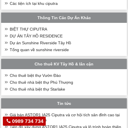
Các tiện ích tại khu ciputra
Thông Tin Các Dự Án Khác
BIỆT THỰ CIPUTRA
DỰ ÁN TÂY HỒ RESIDENCE
Dự án Sunshine Riverside Tây Hồ
Tổng quan về sunshine riverside
Cho thuê KV Tây Hồ & lân cận
Cho thuê biệt thự Vườn Đào
Cho thuê nhà biệt thự Phú Thượng
Cho thuê nhà biệt thự Starlake
Tin tức
Giá bán ASTOR1 IA25 Ciputra và cơ hội tích sản đỉnh cao tại
lõi trung tâm Tây Hồ
0989 734 734
Tiến độ xây dựng ASTOR1 IA25 Ciputra và lộ trình hoàn thiện