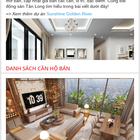
mở bán, cập nhật giá bán các căn, vị trí, đặc điểm. Cùng bất
động sản Tân Long tìm hiểu trong bài viết dưới đây!
=> Xem thêm dự án
Sunshine Golden River
DANH SÁCH CĂN HỘ BÁN
Tổng quan bán căn hộ chung cư 4 phòng ngủ Sunshine
Golden River
Căn hộ 4 phòng ngủ tại Sunshine Golden River là sự hoàn hảo
về vị trí và sự hiện đại của tiện ích, đang nhanh chóng ghi điểm
trong lòng giới đầu tư và giới thượng lưu của Hà Thành. Cùng