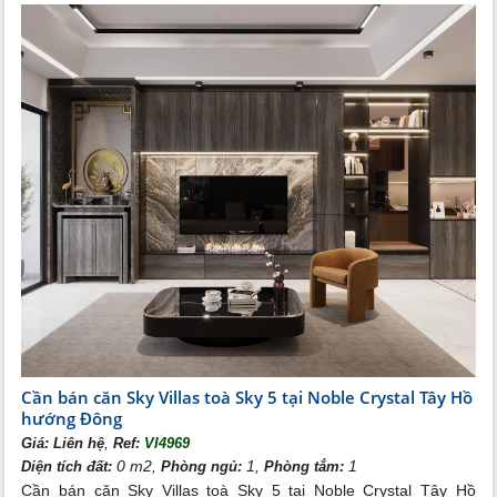
cánh cho cuộc sống sang trọng của những chủ nhân thành đạt.
Mọi thông tin về mua
bán căn hộ Sky 5 Noble Crystal Tây Hồ
,
xin mời quý khách hàng liên hệ phòng bán hàng Tân Long
Land:
Hotline: 0987 745 745
Website:
canhociputra.com
Cho thuê căn hộ chung cư Noble Crystal Tây Hồ
Bán căn hộ chung cư Noble Crystal Tây Hồ
Cần bán căn Sky Villas toà Sky 5 tại Noble Crystal Tây Hồ
hướng Đông
,
Giá:
Liên hệ
Ref:
VI4969
0 m2,
1,
1
Diện tích đất:
Phòng ngủ:
Phòng tắm:
Cần bán căn Sky Villas toà Sky 5 tại Noble Crystal Tây Hồ