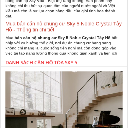
dòng căn hộ Sky Villa - Biệt thự tầng không. Sản phẩm này
không chỉ thu hút sự quan tâm của người nước ngoài và Việt
kiều mà còn là sự lựa chọn hàng đầu của giới tinh hoa thành
đạt.
Mua bán căn hộ chung cư Sky 5 Noble Crystal Tây
Hồ - Thông tin chi tiết
Mua
bán căn hộ chung cư Sky 5 Noble Crystal Tây Hồ
bắt
nhịp với xu hướng thế giới, nơi dự án chung cư hạng sang
không chỉ mang lại cuộc sống tiện nghi mà còn đóng góp vào
việc tái tạo năng lượng thông qua không gian xanh và tiện ích
đa dạng. Với diện tích từ 52,8 đến 102,4m2, căn hộ Sky 5 nằm
DANH SÁCH CĂN HỘ TÒA SKY 5
ở tầng cao, đảm bảo tầm nhìn đắt giá và mật độ căn hộ thấp
trên mỗi tầng, tạo ra sự hiếm có và độc đáo.
- Nổi bật là mọi căn hộ đều có ban công rộng và cửa sổ làm từ kính