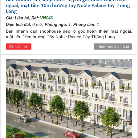
shophouse
Noble Palace Tây Thăng Long​​​​​​​ Đan Phượng
,
ngoài, mặt tiền 10m hướng Tây Noble Palace Tây Thăng
Quý khách vui lòng liên hệ với Tân Long Land qua những
Long
phương thức sau:
,
Giá:
Liên hệ
Ref:
VI5046
canhociputra.com
Website:
0 m2,
1,
1
Hotline:
0989.734.734
Diện tích đất:
Phòng ngủ:
Phòng tắm:
Địa chỉ: 39B Xuân Diệu, Tây Hồ, Hà Nội
Bán nhanh căn shophouse đẹp lô góc hoàn thiện mặt ngoài,
mặt tiền 10m hướng Tây Noble Palace Tây Thăng Long
Xem chi tiết
Thêm vào giỏ hàng