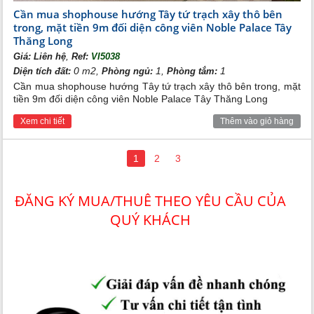
Cần mua shophouse hướng Tây tứ trạch xây thô bên
trong, mặt tiền 9m đối diện công viên Noble Palace Tây
Thăng Long
,
Giá:
Liên hệ
Ref:
VI5038
0 m2,
1,
1
Diện tích đất:
Phòng ngủ:
Phòng tắm:
Cần mua shophouse hướng Tây tứ trạch xây thô bên trong, mặt
tiền 9m đối diện công viên Noble Palace Tây Thăng Long
Xem chi tiết
Thêm vào giỏ hàng
1
2
3
ĐĂNG KÝ MUA/THUÊ THEO YÊU CẦU CỦA
QUÝ KHÁCH