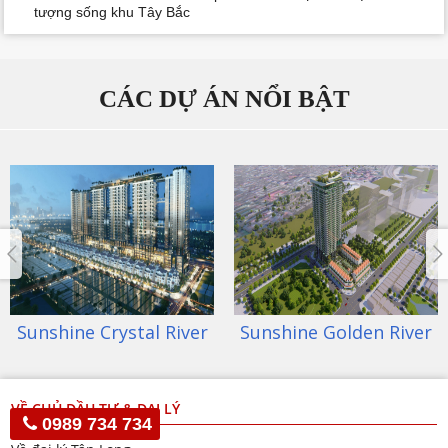
tượng sống khu Tây Bắc
CÁC DỰ ÁN NỔI BẬT
Sunshine Golden River
Sunshine City
VỀ CHỦ ĐẦU TƯ & ĐẠI LÝ
0989 734 734