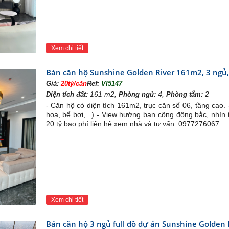
Xem chi tiết
Bán căn hộ Sunshine Golden River 161m2, 3 ngủ, 
ine Golden River
Giá:
20tỷ/căn
Ref:
VI5147
hị Ciputra- Nam Thăng Long, Tây Hồ, Hà Nội
161 m2,
4,
2
Diện tích đất:
Phòng ngủ:
Phòng tắm:
đoàn Sunshine Group
- Căn hộ có diện tích 161m2, trục căn số 06, tầng cao. 
hoa, bể bơi,...) - View hướng ban công đông bắc, nhìn 
uy hoạch: 10.000m2
20 tỷ bao phí liên hệ xem nhà và tư vấn: 0977276067.
 cư và Nhà phố thương mại shophouse
m: 217 căn hộ chung cư cao cấp, 27 lô shophouse
ư cao 35 tầng nổi, 3 tầng hầm
p tầng: thiết kế cao 5 tầng nổi, 1 tầng hầm
hung cư Sunshine Golden River Tây Hồ
Xem chi tiết
ng dự án căn hộ sở hữu vị trí đắc địa bậc nhất tại Hà Nội, 
kề tuyến đường Võ Chí Công, thuận tiện di chuyển đến các kh
Bán căn hộ 3 ngủ full đồ dự án Sunshine Golden 