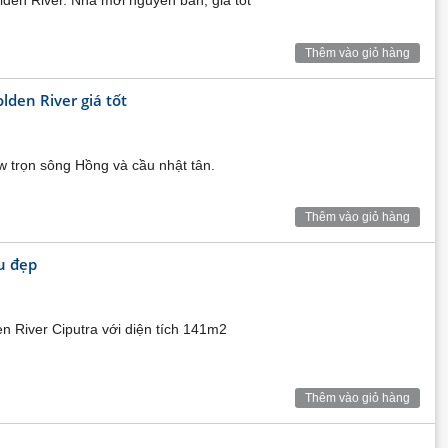
den River. Nhà mới nguyên bản, giá tốt
Thêm vào giỏ hàng
den River giá tốt
w trọn sông Hồng và cầu nhật tân.
Thêm vào giỏ hàng
u đẹp
 River Ciputra với diện tích 141m2
g thư giãn bên vườn tiện ích, định hình một phong cách
Thêm vào giỏ hàng