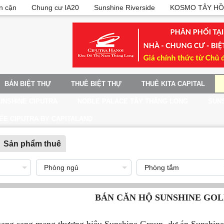
n cận
Chung cư IA20
Sunshine Riverside
KOSMO TÂY HỒ
BÁN BIỆT THỰ
THUÊ BIỆT THỰ
THUÊ KITA CAPITAL
UNSHINE CIPUTRA
NOBLE PALACE TÂY THĂNG LONG
SUNS
ÉE CIPUTRA BY CAPITALAND
Sản phẩm thuê
BÁN CĂN HỘ SUNSHINE GOL