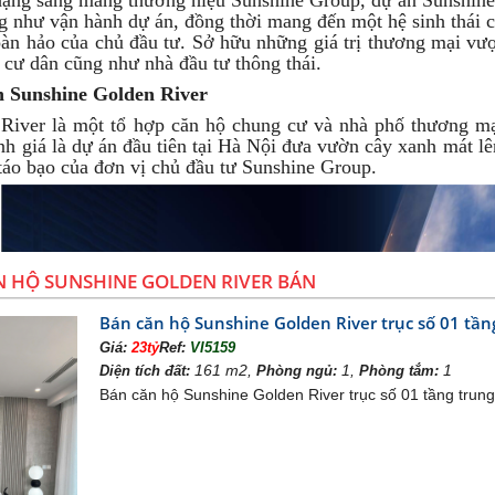
hạng sang mang thương hiệu Sunshine Group, dự án Sunshine 
ng như vận hành dự án, đồng thời mang đến một hệ sinh thái
oàn hảo của chủ đầu tư. Sở hữu những giá trị thương mại vượ
 cư dân cũng như nhà đầu tư thông thái.
 Sunshine Golden River
River là một tổ hợp căn hộ chung cư và nhà phố thương mạ
h giá là dự án đầu tiên tại Hà Nội đưa vườn cây xanh mát lên g
táo bạo của đơn vị chủ đầu tư Sunshine Group.
 HỘ SUNSHINE GOLDEN RIVER BÁN
Bán căn hộ Sunshine Golden River trục số 01 tần
Giá:
23tỷ
Ref:
VI5159
161 m2,
1,
1
Diện tích đất:
Phòng ngủ:
Phòng tắm:
Bán căn hộ Sunshine Golden River trục số 01 tầng trung