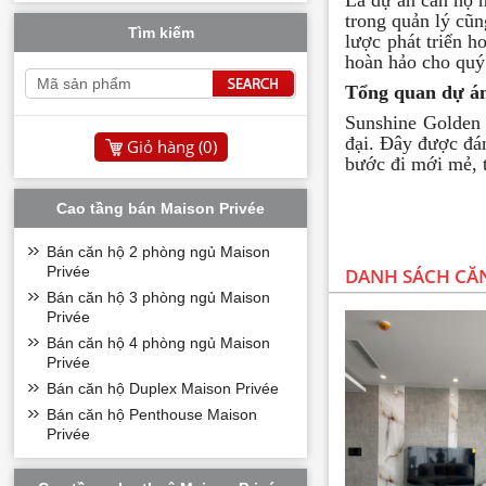
Là dự án căn hộ 
trong quản lý cũ
Tìm kiếm
lược phát triển h
hoàn hảo cho quý
Tổng quan dự án
Sunshine Golden 
đại. Đây được đán
Giỏ hàng (
0
)
bước đi mới mẻ, 
Cao tầng bán Maison Privée
Bán căn hộ 2 phòng ngủ Maison
Privée
DANH SÁCH CĂN
Bán căn hộ 3 phòng ngủ Maison
Privée
Bán căn hộ 4 phòng ngủ Maison
Privée
Bán căn hộ Duplex Maison Privée
Bán căn hộ Penthouse Maison
Privée