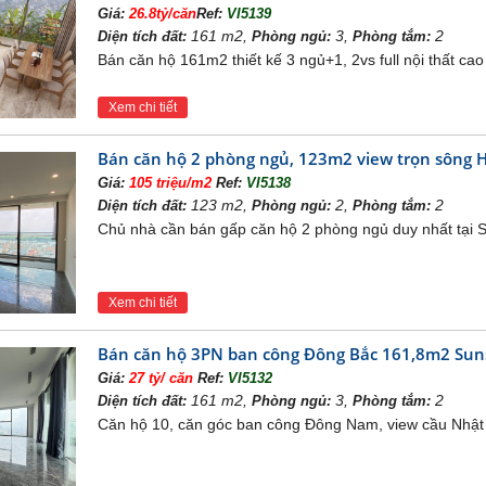
 dân có thể dễ dàng di chuyển nhờ kết nối với các trục đườn
Giá:
26.8tỷ/căn
Ref:
VI5139
ong, đường vành đai 3, đường vành đai 2. Ngoài ra còn có c
161 m2,
3,
2
Diện tích đất:
Phòng ngủ:
Phòng tắm:
Bán căn hộ 161m2 thiết kế 3 ngủ+1, 2vs full nội thất c
c Hồ Tây từ bao đời nay vẫn được coi là vùng địa linh của 
y hanh thông, là nơi an cư lạc nghiệp.
Xem chi tiết
kế căn hộ Sunshine Golden River
Bán căn hộ 2 phòng ngủ, 123m2 view trọn sông Hồ
Sunshine Golden River được xây dựng dựa trên cảm hứng về
Giá:
105 triệu/m2
Ref:
VI5138
00m2, đảm bảo không gian rộng thoáng, nhưng cũng đảm bảo sự
123 m2,
2,
2
Diện tích đất:
Phòng ngủ:
Phòng tắm:
Chủ nhà cần bán gấp căn hộ 2 phòng ngủ duy nhất tại Su
Xem chi tiết
Bán căn hộ 3PN ban công Đông Bắc 161,8m2 Sunsh
Giá:
27 tỷ/ căn
Ref:
VI5132
161 m2,
3,
2
Diện tích đất:
Phòng ngủ:
Phòng tắm:
Căn hộ 10, căn góc ban công Đông Nam, view cầu Nhật 