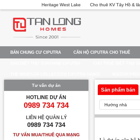
Heritage West Lake
Cho thuê KV Tây Hồ & lâ
BÁN CHUNG CƯ CIPUTRA
CĂN HỘ CIPUTRA CHO THUÊ
BÁN BIỆT THỰ SUNSHINE CIPUTRA
CHO THUÊ BIỆT THỰ S
THE WINDSOR COLLECTION CIPUTRA HANOI
MAISON PRIV
Tư vấn dự án
Sản phẩm bán
HOTLINE DỰ ÁN
0989 734 734
LIÊN HỆ QUẢN LÝ
0989 734 734
TƯ VẤN MUA/THUÊ QUA MẠNG