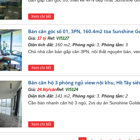
Bán gấp căn góc 05, thiết kế 4PN đẹp nhất Sunshine Gol
Xem chi tiết
Bán căn góc số 01, 3PN, 160.4m2 tòa Sunshine Gol
Giá:
17 tỷ
Ref:
VI5127
160 m2,
3,
3
Diện tích đất:
Phòng ngủ:
Phòng tắm:
Chủ nhà cần bán gấp căn 3PN, nội thất nguyên bản, vie
Xem chi tiết
Bán căn hộ 3 phòng ngủ view nội khu, Hồ Tây siê
Giá:
24.6tỷ/căn
Ref:
VI5124
141 m2,
3,
2
Diện tích đất:
Phòng ngủ:
Phòng tắm:
Cần bán nhanh căn hộ 3 ngủ, 2vs dự án Sunshine Golden
của chủ đầu tư đã hiện thực giấc mơ về một không gian sốn
Xem chi tiết
hác biệt và đẳng cấp cho những gia chủ xứng tầm.