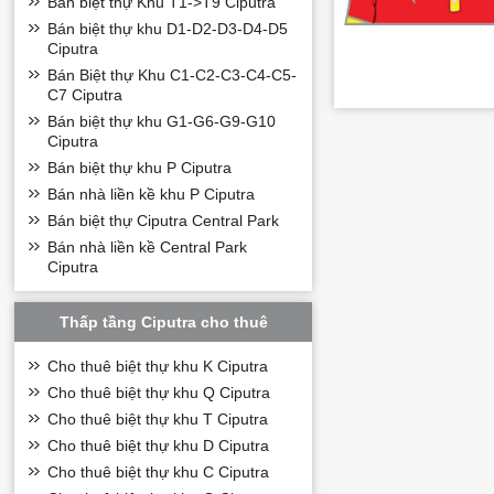
Bán biệt thự Khu T1->T9 Ciputra
Bán biệt thự khu D1-D2-D3-D4-D5
Ciputra
Bán Biệt thự Khu C1-C2-C3-C4-C5-
C7 Ciputra
Bán biệt thự khu G1-G6-G9-G10
Ciputra
Bán biệt thự khu P Ciputra
Bán nhà liền kề khu P Ciputra
Bán biệt thự Ciputra Central Park
Bán nhà liền kề Central Park
Với giá trị hoàn 
Ciputra
thượng lưu.
Qúy khách có nh
Thấp tầng Ciputra cho thuê
xem nhà trực tiế
Cho thuê biệt thự khu K Ciputra
Cho thuê biệt thự khu Q Ciputra
Cho thuê biệt thự khu T Ciputra
Cho thuê biệt thự khu D Ciputra
Cho thuê biệt thự khu C Ciputra