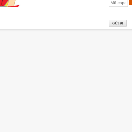
hảo trong thiết kế, căn hộ Sunshine Golden River hứa hẹn sẽ
u cầu quan tâm dự án Sunshine Golden River, vui lòng li
p.