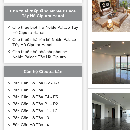
Từ dự án, quý cư
Tân, cầu Thăng L
Cho thuê thấp tầng Noble Palace
di chuyển.
Tây Hồ Ciputra Hanoi
Đặc biệt, khu vự
đảm bảo phong thủ
Cho thuê biệt thự Noble Palace Tây
Hồ Ciputra Hanoi
Mặt bằng thiết 
Cho thuê nhà liền kề Noble Palace
Tây Hồ Ciputra Hanoi
Căn hộ chung cư 
Cho thuê nhà phố shophouse
thiết kế từ 150-2
Noble Palace Tây Hồ Ciputra
Căn hộ Ciputra bán
Bán Căn Hộ Tòa G2 - G3
Bán Căn Hộ Tòa E1
Bán Căn Hộ Tòa E4 - E5
Bán Căn Hộ Tòa P1 - P2
Bán Căn Hộ Tòa L1 - L2
Bán Căn Hộ Tòa L3
Bán Căn Hộ Tòa L4