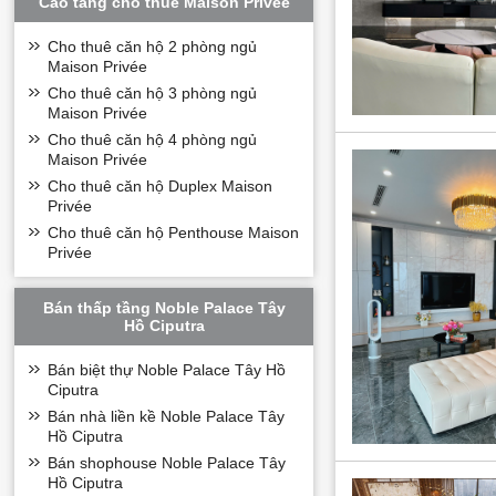
Cao tầng cho thuê Maison Privée
Cho thuê căn hộ 2 phòng ngủ
Maison Privée
Cho thuê căn hộ 3 phòng ngủ
Maison Privée
Cho thuê căn hộ 4 phòng ngủ
Maison Privée
Tên dự án: Sunsh
Cho thuê căn hộ Duplex Maison
Vị trí: Khu đô t
Privée
Chủ đầu tư: Tập 
Cho thuê căn hộ Penthouse Maison
Tổng diện tích q
Privée
Sản phẩm: Chung
Số lượng sản phẩ
Bán thấp tầng Noble Palace Tây
Hồ Ciputra
Thiết kế: Chung c
Quy hoạch khu thấ
Bán biệt thự Noble Palace Tây Hồ
Ciputra
Bán nhà liền kề Noble Palace Tây
Vị trí căn hộ c
Hồ Ciputra
Là một trong nhữ
Bán shophouse Noble Palace Tây
thị Ciputra, gần 
Hồ Ciputra