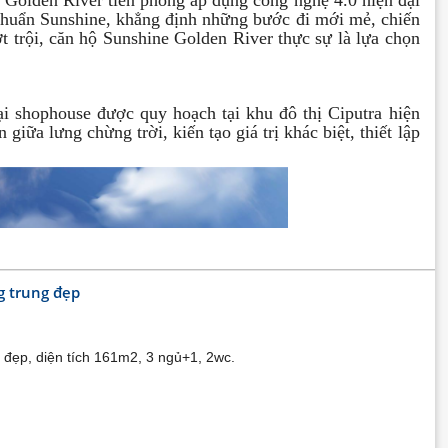
Golden River tiên phong áp dụng công nghệ 4.0 hiện đại
 chuẩn Sunshine, khẳng định những bước đi mới mẻ, chiến
t trội, căn hộ Sunshine Golden River thực sự là lựa chọn
i shophouse được quy hoạch tại khu đô thị Ciputra hiện
iữa lưng chừng trời, kiến tạo giá trị khác biệt, thiết lập
g trung đẹp
 đẹp, diện tích 161m2, 3 ngủ+1, 2wc.