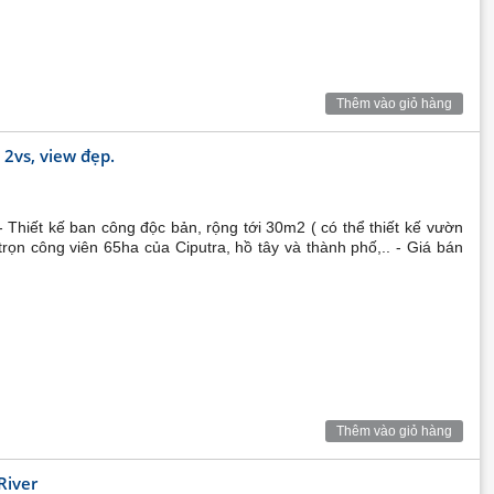
Thêm vào giỏ hàng
2vs, view đẹp.
- Thiết kế ban công độc bản, rộng tới 30m2 ( có thể thiết kế vườn
trọn công viên 65ha của Ciputra, hồ tây và thành phố,.. - Giá bán
Thêm vào giỏ hàng
dự án Sunshine Golden River được quy hoạch trong khu đô
u vực trung tâm thành phố với tiện ích dịch vụ hoàn hảo.
River