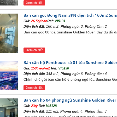
Xem chi tiết
Bán căn góc Đông Nam 3PN diện tích 160m2 Suns
Giá:
26.5tỷ/căn
Ref:
VI5131
160 m2,
3,
2
Diện tích đất:
Phòng ngủ:
Phòng tắm:
Bán căn góc 08 tòa Sunshine Golden River, đầy đủ đồ đ
Xem chi tiết
Bán căn hộ Penthouse số 01 tòa Sunshine Golden
Giá:
150triệu/m2
Ref:
VI5130
348 m2,
6,
4
Diện tích đất:
Phòng ngủ:
Phòng tắm:
Chính chủ gửi bán căn hộ 6 phòng ngủ tòa Sunshine Gold
Xem chi tiết
là sân vườn rộng thoáng với chiều rộng lên đến 20m. Có thể
Bán căn hộ 04 phòng ngủ Sunshine Golden River
ận hưởng không gian mây trời, vừa có thể đan xen trồng cây c
Giá:
23tỷ
Ref:
VI5128
211 m2,
4,
3
Diện tích đất:
Phòng ngủ:
Phòng tắm: