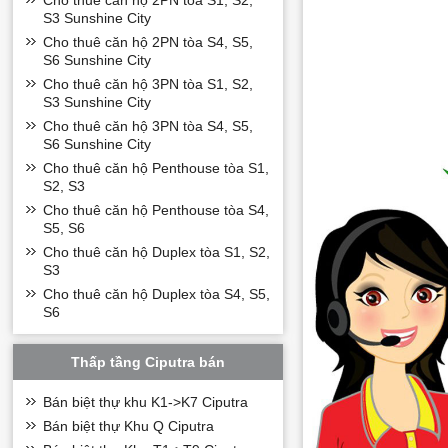
Cho thuê căn hộ 2PN tòa S1, S2,
S3 Sunshine City
Tiện ích chuẩn 
Cho thuê căn hộ 2PN tòa S4, S5,
Mục tiêu tạo lập 
S6 Sunshine City
đầu tư Sunshine 
Cho thuê căn hộ 3PN tòa S1, S2,
ClubHouse với sân
S3 Sunshine City
Cigar Lounge và 
Cho thuê căn hộ 3PN tòa S4, S5,
Ngoài ra còn có 
S6 Sunshine City
Đặc biệt, 100% că
Cho thuê căn hộ Penthouse tòa S1,
S2, S3
hộ sẽ được khởi 
Cho thuê căn hộ Penthouse tòa S4,
S5, S6
Cho thuê căn hộ Duplex tòa S1, S2,
S3
Cho thuê căn hộ Duplex tòa S4, S5,
S6
Thấp tầng Ciputra bán
Bán biệt thự khu K1->K7 Ciputra
Bán biệt thự Khu Q Ciputra