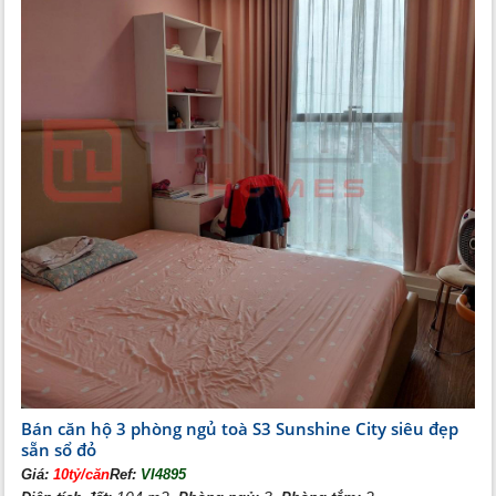
Bán căn hộ 3 phòng ngủ toà S3 Sunshine City siêu đẹp
sẵn sổ đỏ
Giá:
10tỷ/căn
Ref:
VI4895