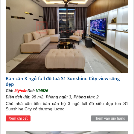
Bán căn 3 ngủ full đồ toà S1 Sunshine City view sông
đẹp
Giá:
9tỷ/căn
Ref:
VI4926
98 m2,
3,
2
Diện tích đất:
Phòng ngủ:
Phòng tắm:
Chủ nhà cần tiền bán căn hộ 3 ngủ full đồ siêu đẹp toà S1
Sunshine City có thương lượng
Xem chi tiết
Thêm vào giỏ hàng