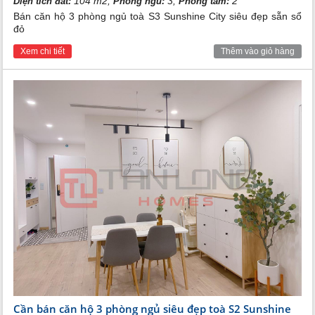
104 m2,
3,
2
Diện tích đất:
Phòng ngủ:
Phòng tắm:
Bán căn hộ 3 phòng ngủ toà S3 Sunshine City siêu đẹp sẵn sổ
đỏ
Xem chi tiết
Thêm vào giỏ hàng
Cần bán căn hộ 3 phòng ngủ siêu đẹp toà S2 Sunshine