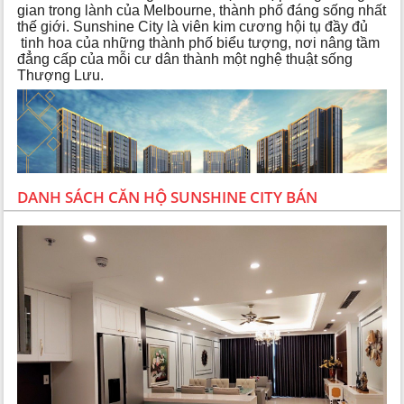
gian trong lành của Melbourne, thành phố đáng sống nhất
thế giới. Sunshine City là viên kim cương hội tụ đầy đủ
tinh hoa của những thành phố biểu tượng, nơi nâng tầm
đẳng cấp của mỗi cư dân thành một nghệ thuật sống
Thượng Lưu.
DANH SÁCH CĂN HỘ SUNSHINE CITY BÁN
Giới thiệu về Chủ Đầu Tư và vị trí dự án Sunshine
City
Chủ đầu tư:
Tập đoàn Sunshine Group
Tên dự án:
Sunshine City
Địa điểm:
KDT Nam Thăng Long – KDT Ciputra, Bắc Từ
Liêm, Hà Nội