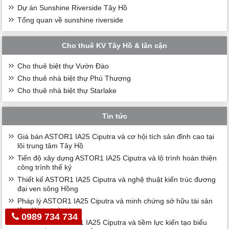
Dự án Sunshine Riverside Tây Hồ
Tổng quan về sunshine riverside
Cho thuê KV Tây Hồ & lân cận
Cho thuê biệt thự Vườn Đào
Cho thuê nhà biệt thự Phú Thượng
Cho thuê nhà biệt thự Starlake
Tin tức
Giá bán ASTOR1 IA25 Ciputra và cơ hội tích sản đỉnh cao tại
lõi trung tâm Tây Hồ
Tiến độ xây dựng ASTOR1 IA25 Ciputra và lộ trình hoàn thiện
công trình thế kỷ
Thiết kế ASTOR1 IA25 Ciputra và nghệ thuật kiến trúc đương
đại ven sông Hồng
Pháp lý ASTOR1 IA25 Ciputra và minh chứng sở hữu tài sản
lâu dài an toàn
0989 734 734
Chủ đầu tư ASTOR1 IA25 Ciputra và tiềm lực kiến tạo biểu