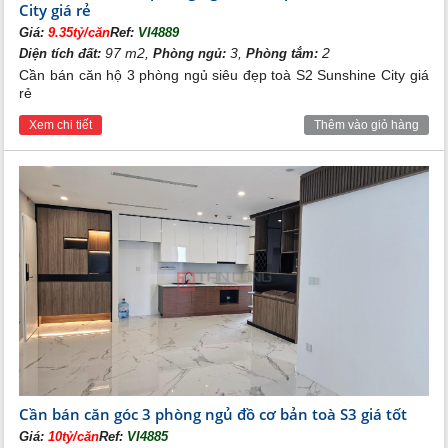
City giá rẻ
Giá:
9.35tỷ/căn
Ref:
VI4889
97 m2,
3,
2
Diện tích đất:
Phòng ngủ:
Phòng tắm:
Cần bán căn hộ 3 phòng ngủ siêu đẹp toà S2 Sunshine City giá
rẻ
Xem chi tiết
Thêm vào giỏ hàng
Cần bán căn góc 3 phòng ngủ đồ cơ bản toà S3 giá tốt
Giá:
10tỷ/căn
Ref:
VI4885