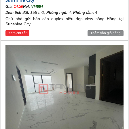
Giá:
14.50
Ref:
VI4884
158 m2,
4,
4
Diện tích đất:
Phòng ngủ:
Phòng tắm:
Chủ nhà gửi bán căn duplex siêu đẹp view sông Hồng tại
Sunshine City
Xem chi tiết
Thêm vào giỏ hàng